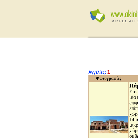
1
Αγγελίες:
Φωτογραφίες
Πάρ
Στο 
μία 
επιφ
επίπ
χώρ
14 υ
μικρ
χώρο
ομβ