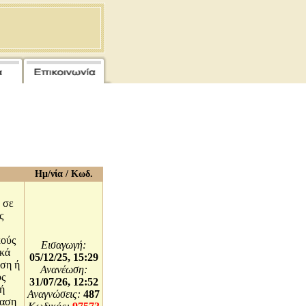
Ημ/νία / Κωδ.
 σε
ς
κούς
Εισαγωγή:
ικά
05/12/25, 15:29
υση ή
Ανανέωση:
υς
31/07/26, 12:52
νή
Αναγνώσεις:
487
ταση