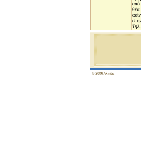
από 
θέα 
ακίν
στη
Τηλ.
© 2006 Akinita.