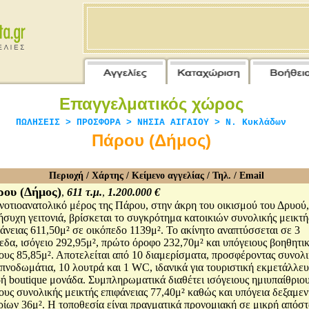
Επαγγελματικός χώρος
ΠΩΛΗΣΕΙΣ > ΠΡΟΣΦΟΡΑ > ΝΗΣΙΑ ΑΙΓΑΙΟΥ > Ν. Κυκλάδων
Πάρου (Δήμος)
Περιοχή / Χάρτης / Κείμενο αγγελίας / Τηλ. / Email
ου (Δήμος)
,
611 τ.μ.
,
1.200.000 €
νοτιοανατολικό μέρος της Πάρου, στην άκρη του οικισμού του Δρυού,
ήσυχη γειτονιά, βρίσκεται το συγκρότημα κατοικιών συνολικής μεικτή
άνειας 611,50μ² σε οικόπεδο 1139μ². Το ακίνητο αναπτύσσεται σε 3
εδα, ισόγειο 292,95μ², πρώτο όροφο 232,70μ² και υπόγειους βοηθητι
ους 85,85μ². Αποτελείται από 10 διαμερίσματα, προσφέροντας συνολ
πνοδωμάτια, 10 λουτρά και 1 WC, ιδανικά για τουριστική εκμετάλλε
ή boutique μονάδα. Συμπληρωματικά διαθέτει ισόγειους ημιυπαίθριο
υς συνολικής μεικτής επιφάνειας 77,40μ² καθώς και υπόγεια δεξαμε
ρίων 36μ². Η τοποθεσία είναι πραγματικά προνομιακή σε μικρή απόσ