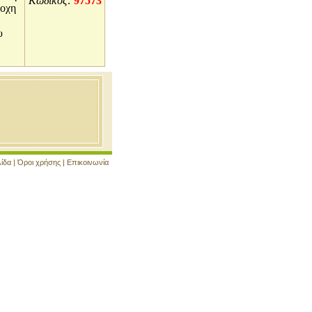
Κωδικός:
97573
ροχη
υ
λίδα
|
Όροι χρήσης
|
Επικοινωνία