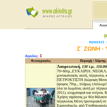
ΠΩΛΗΣΕΙΣ 
Ζ΄ ΖΩΝΗ - 
1
Αγγελίες:
Φωτογραφίες
Περιοχή / Χάρτης /
Λαυρεωτική
,
130 τ.μ.
,
110.00
70+60τμ.,ΕΥΚΑΙΡΙΑ: ΝΕΟΚΛ
μονοκατοικία, αυλή, πέργκολα
ΠΕΤΡΟΚΤΙΣΤΗ διώροφη Μονοκ
όροφος 70τμ., πλήρως επιπλωμέ
όλα τα δωμάτια, αυλή με πέργκ
2011), κληματαριά και στέρνα. 
Χρήση ταράτσας με θέα θάλασσα
πέργκολας Θέση προνομιακή σε
Ειρηνοδικείο, από Υποθηκοφυλ