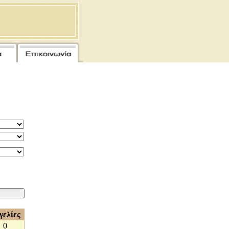
γελίες
0